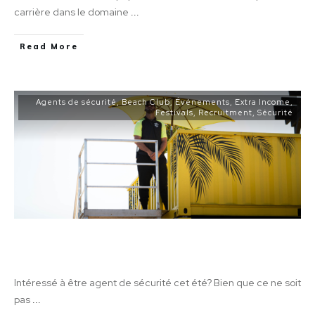
carrière dans le domaine
...
Read More
Agents de sécurité
,
Beach Club
,
Événements
,
Extra Income
,
Festivals
,
Recruitment
,
Sécurité
Tirez le meilleur parti de votre été avec
Archer
Intéressé à être agent de sécurité cet été? Bien que ce ne soit
pas
...