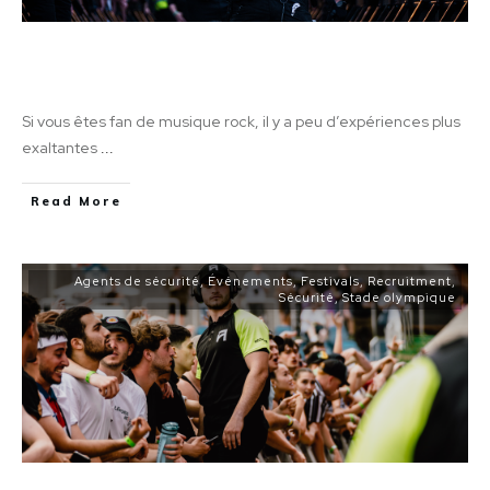
Une expérience inoubliable: Éclatez-vous
avec Metallica
Si vous êtes fan de musique rock, il y a peu d’expériences plus
exaltantes
...
Read More
Agents de sécurité
,
Événements
,
Festivals
,
Recruitment
,
Sécurité
,
Stade olympique