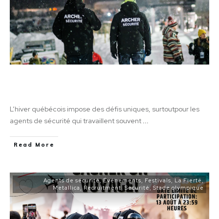
Comment s’habiller l’hiver en tant qu’agent
de sécurité au Québec: guide pratique
L’hiver québécois impose des défis uniques, surtoutpour les
agents de sécurité qui travaillent souvent
...
Read More
Agents de sécurité
,
Événements
,
Festivals
,
La Fierté
,
Metallica
,
Recruitment
,
Sécurité
,
Stade olympique