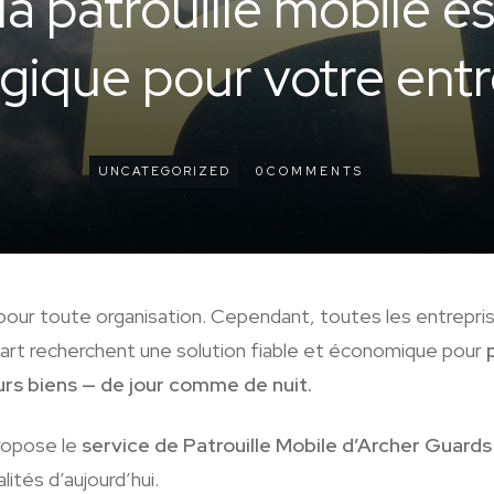
a patrouille mobile e
égique pour votre entr
UNCATEGORIZED
0
COMMENTS
 pour toute organisation. Cependant, toutes les entrepri
part recherchent une solution fiable et économique pour
rs biens — de jour comme de nuit.
ropose le
service de Patrouille Mobile d’Archer Guards
ités d’aujourd’hui.