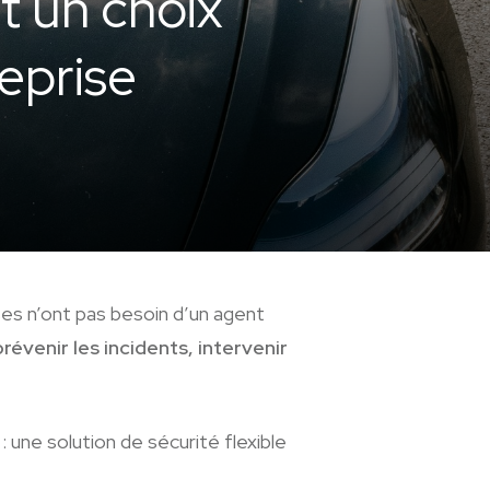
st un choix
eprise
ses n’ont pas besoin d’un agent
prévenir les incidents, intervenir
: une solution de sécurité flexible