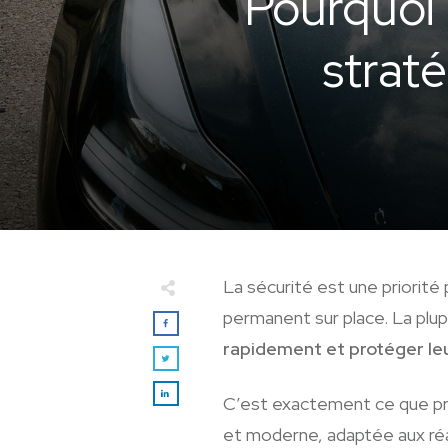
Pourquoi l
strat
La sécurité est une priorité
permanent sur place. La plu
rapidement et protéger leu
C’est exactement ce que p
et moderne, adaptée aux réal