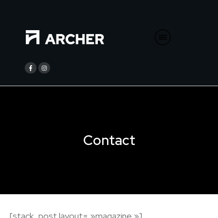
Contact
[stack_post layout= »magazine »]